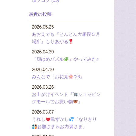
凜ブログ (19)
最近の投稿
2026.05.25
あおえでも『とんとん大相撲５月
場所』もりあがる
2026.04.30
『顔はめパズル
』やってみた♪
2026.04.10
みんなで『お花見
❜26』
2026.03.26
お出かけイベント『
ショッピン
グモールでお買い物
』
2026.03.07
うれし
恥ずかし
『なりきり
お雛さま＆お内裏さま』