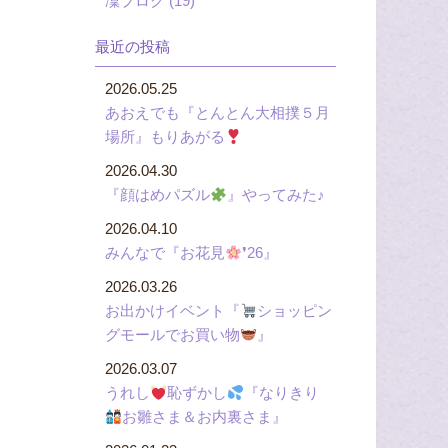
凜ブログ (19)
最近の投稿
2026.05.25
あおえでも『とんとん大相撲５月
場所』もりあがる
2026.04.30
『顔はめパズル
』やってみた♪
2026.04.10
みんなで『お花見
❜26』
2026.03.26
お出かけイベント『
ショッピン
グモールでお買い物
』
2026.03.07
うれし
恥ずかし
『なりきり
お雛さま＆お内裏さま』