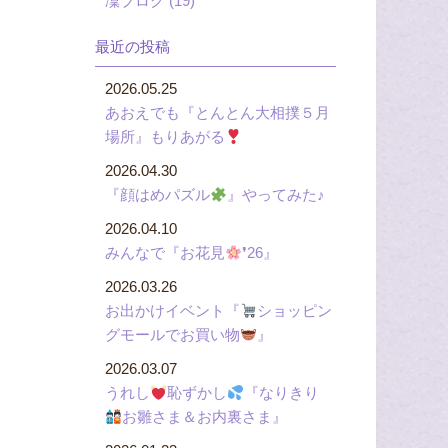
凜ブログ (19)
最近の投稿
2026.05.25
あおえでも『とんとん大相撲５月
場所』もりあがる
2026.04.30
『顔はめパズル
』やってみた♪
2026.04.10
みんなで『お花見
❜26』
2026.03.26
お出かけイベント『
ショッピン
グモールでお買い物
』
2026.03.07
うれし
恥ずかし
『なりきり
お雛さま＆お内裏さま』