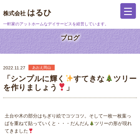
はるひ
株式会社
一軒家のアットホームなデイサービスを経営しています。
ブログ
2022.11.27
あおえ岡山
「シンプルに輝く
すてきな
ツリー
を作りましょう
」
土台や木の部分はちぎり絵でコツコツ。そして一枚一枚葉っ
ぱを重ねて貼っていくと・・・だんだん
ツリーの形が現れ
てきました