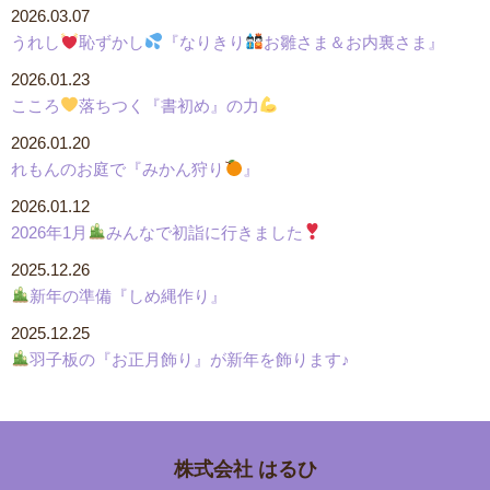
2026.03.07
うれし
恥ずかし
『なりきり
お雛さま＆お内裏さま』
2026.01.23
こころ
落ちつく『書初め』の力
2026.01.20
れもんのお庭で『みかん狩り
』
2026.01.12
2026年1月
みんなで初詣に行きました
2025.12.26
新年の準備『しめ縄作り』
2025.12.25
羽子板の『お正月飾り』が新年を飾ります♪
株式会社
はるひ