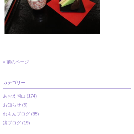
« 前のページ
カテゴリー
あおえ岡山 (174)
お知らせ (5)
れもんブログ (85)
凜ブログ (19)